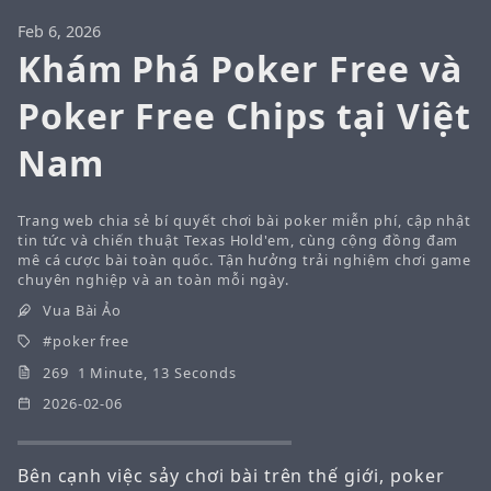
Feb 6, 2026
Khám Phá Poker Free và
Poker Free Chips tại Việt
Nam
Trang web chia sẻ bí quyết chơi bài poker miễn phí, cập nhật
tin tức và chiến thuật Texas Hold'em, cùng cộng đồng đam
mê cá cược bài toàn quốc. Tận hưởng trải nghiệm chơi game
chuyên nghiệp và an toàn mỗi ngày.
Vua Bài Ảo
poker free
269 1 Minute, 13 Seconds
2026-02-06
Bên cạnh việc sảy chơi bài trên thế giới, poker