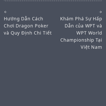
Hướng Dẫn Cách
Khám Phá Sự Hấp
Chơi Dragon Poker
Dẫn của WPT và
và Quy Định Chi Tiết
WPT World
Championship Tại
Việt Nam