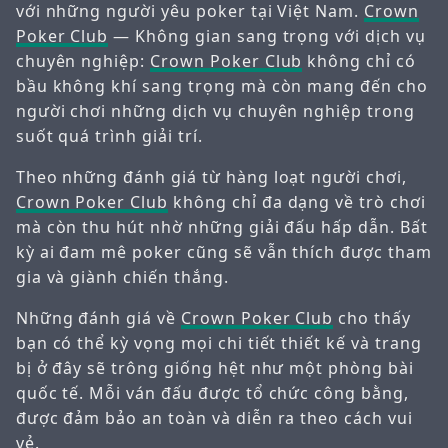
với những người yêu poker tại Việt Nam.
Crown
Poker Club
— Không gian sang trọng với dịch vụ
chuyên nghiệp:
Crown Poker Club
không chỉ có
bầu không khí sang trọng mà còn mang đến cho
người chơi những dịch vụ chuyên nghiệp trong
suốt quá trình giải trí.
Theo những đánh giá từ hàng loạt người chơi,
Crown Poker Club
không chỉ đa dạng về trò chơi
mà còn thu hút nhờ những giải đấu hấp dẫn. Bất
kỳ ai đam mê poker cũng sẽ vẫn thích được tham
gia và giành chiến thắng.
Những đánh giá về
Crown Poker Club
cho thấy
bạn có thể kỳ vọng mọi chi tiết thiết kế và trang
bị ở đây sẽ trông giống hệt như một phòng bài
quốc tế. Mỗi ván đấu được tổ chức công bằng,
được đảm bảo an toàn và diễn ra theo cách vui
vẻ.