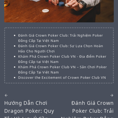
Đánh Giá Crown Poker Club: Trải Nghiệm Poker
Đẳng Cấp Tại Việt Nam
Đánh Giá Crown Poker Club: Sự Lựa Chọn Hoàn
Hảo Cho Người Chơi
Khám Phá Crown Poker Club VN - Địa điểm Poker
Đẳng Cấp tại Việt Nam
Khám Phá Crown Poker Club VN – Sân Chơi Poker
Đẳng Cấp Tại Việt Nam
Discover the Excitement of Crown Poker Club VN
Hướng Dẫn Chơi
Đánh Giá Crown
Dragon Poker: Quy
Poker Club: Trải