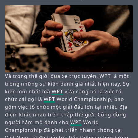
Và trong thế giới đua xe trực tuyến, WPT là một
trong những sự kiện danh giá nhất hiện nay. Sự
kiện mới nhất mà
WPT
vừa công bố là việc tổ
chức cái gọi là
WPT
World Championship, bao
gồm việc tổ chức một giải đấu lớn tại nhiều địa
điểm khác nhau trên khắp thế giới. Cộng đồng
người hâm mộ dành cho
WPT
World
Championship đã phát triển nhanh chóng tại
Việt Nam, từ đó tiếp tục tiếp thêm sự hào hứng