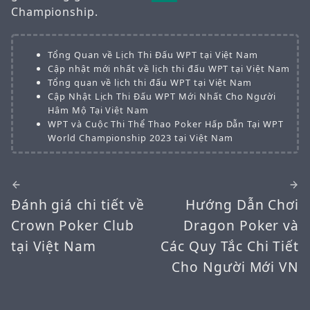
Championship.
Tổng Quan về Lịch Thi Đấu WPT tại Việt Nam
Cập nhật mới nhất về lịch thi đấu WPT tại Việt Nam
Tổng quan về lịch thi đấu WPT tại Việt Nam
Cập Nhật Lịch Thi Đấu WPT Mới Nhất Cho Người
Hâm Mộ Tại Việt Nam
WPT và Cuộc Thi Thể Thao Poker Hấp Dẫn Tại WPT
World Championship 2023 tại Việt Nam
Đánh giá chi tiết về
Hướng Dẫn Chơi
Crown Poker Club
Dragon Poker và
tại Việt Nam
Các Quy Tắc Chi Tiết
Cho Người Mới VN