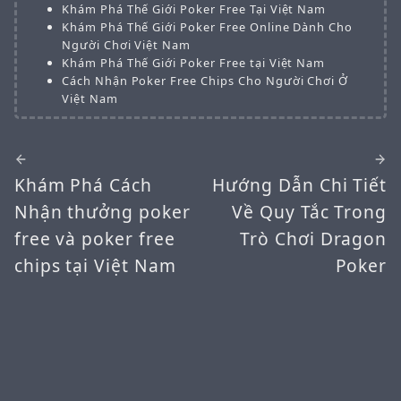
Khám Phá Thế Giới Poker Free Tại Việt Nam
Khám Phá Thế Giới Poker Free Online Dành Cho
Người Chơi Việt Nam
Khám Phá Thế Giới Poker Free tại Việt Nam
Cách Nhận Poker Free Chips Cho Người Chơi Ở
Việt Nam
Khám Phá Cách
Hướng Dẫn Chi Tiết
Nhận thưởng poker
Về Quy Tắc Trong
free và poker free
Trò Chơi Dragon
chips tại Việt Nam
Poker