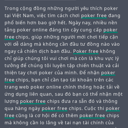
Trong cộng đồng những người yêu thích poker
tại Việt Nam, việc tìm cách chơi
poker free
đang
phổ biến hơn bao giờ hết. Ngày nay, nhiều nền
tảng poker online đáng tin cậy cung cấp
poker
free
chips, giúp những người mới chơi tiếp cận
với dễ dàng mà không cần đầu tư đồng nào vào
ngay cả chiến dịch ban đầu.
Poker free
không
chỉ giúp chúng tôi vui chơi mà còn là khu vực lý
tưởng để chúng tôi luyện tập chiến thuật và cải
thiện tay chơi poker của mình. Để nhận
poker
free
chips, bạn chỉ cần tạo tài khoản trên các
trang web poker online chính thống hoặc tải về
ứng dụng liên quan, sau đó bạn có thể nhận một
lượng
poker free
chips đưa ra sẵn đó và thông
qua hàng ngày
poker free
chips. Cuộc thi
poker
free
cũng là cơ hội để có thêm
poker free
chips
mà không cần lo lắng về tai nạn tài chính của