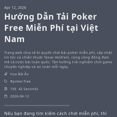
Apr 12, 2026
Hướng Dẫn Tải Poker
Free Miễn Phí tại Việt
Nam
Trang web chia sẻ bí quyết chơi bài poker miễn phí, cập nhật
tin tức và chiến thuật Texas Hold'em, cùng cộng đồng đam
mê cá cược bài toàn quốc. Tận hưởng trải nghiệm chơi game
chuyên nghiệp và an toàn mỗi ngày.
Vua Bài Ảo
poker free
156 42 Seconds
2026-04-12
Nếu bạn đang tìm kiếm cách chơi miễn phí, thì