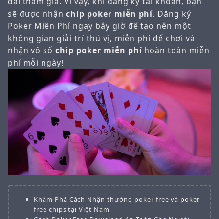
dài tham gia. Vì vậy, khi đăng ký tài khoản, bạn
sẽ được nhận
chip poker miễn phí
. Đăng ký
Poker Miễn Phí ngay bây giờ để tạo nên một
không gian giải trí thú vị, miễn phí để chơi và
nhận vô số
chip poker miễn phí
hoàn toàn miễn
phí mỗi ngày!
Khám Phá Cách Nhận thưởng poker free và poker
free chips tại Việt Nam
Cách Poker Free Download An Toàn Cho Người