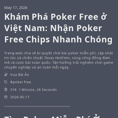
May 17, 2026
Khám Phá Poker Free ở
Việt Nam: Nhận Poker
Free Chips Nhanh Chóng
Trang web chia sẻ bí quyết chơi bài poker miễn phí, cập nhật
tin tức và chiến thuật Texas Hold'em, cùng cộng đồng đam
mê cá cược bài toàn quốc. Tận hưởng trải nghiệm chơi game
chuyên nghiệp và an toàn mỗi ngày.
Vua Bài Ảo
poker free
318 1 Minute, 26 Seconds
2026-05-17